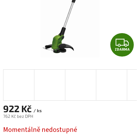
Z
ZDARMA
D
A
R
M
A
922 Kč
/ ks
762 Kč bez DPH
Měrná
Momentálně nedostupné
cena: