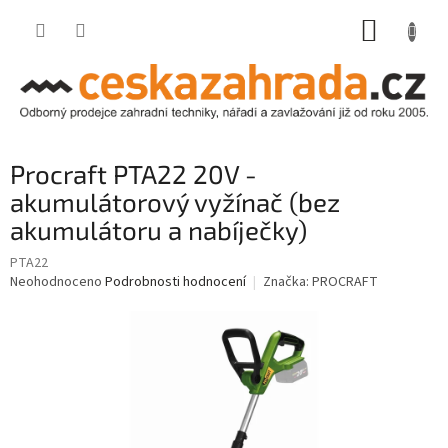
Přejít
NÁKUP
na
obsah
KOŠÍK
Procraft PTA22 20V -
akumulátorový vyžínač (bez
akumulátoru a nabíječky)
PTA22
Průměrné
Neohodnoceno
Podrobnosti hodnocení
Značka:
PROCRAFT
hodnocení
produktu
je
0,0
z
5
hvězdiček.