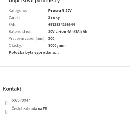
Kategorie
:
Procraft 20V
Záruka
:
3 roky
EAN
:
6973934259544
Baterie LI-ion
:
20V Li-ion 4Ah/8Ah Ah
Pracovní záběr (mm)
:
300
Otáčky
:
8000 /min
Položka byla vyprodána…
Z
á
p
a
Kontakt
t
603579047
í
Česká zahrada na FB