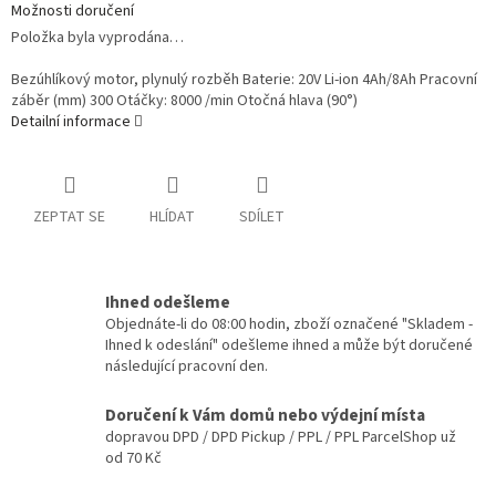
Možnosti doručení
Položka byla vyprodána…
Bezúhlíkový motor, plynulý rozběh Baterie: 20V Li-ion 4Ah/8Ah Pracovní
záběr (mm) 300 Otáčky: 8000 /min Otočná hlava (90°)
Detailní informace
ZEPTAT SE
HLÍDAT
SDÍLET
Ihned odešleme
Objednáte-li do 08:00 hodin, zboží označené "Skladem -
Ihned k odeslání" odešleme ihned a může být doručené
následující pracovní den.
Doručení k Vám domů nebo výdejní místa
dopravou DPD / DPD Pickup / PPL / PPL ParcelShop už
od 70 Kč