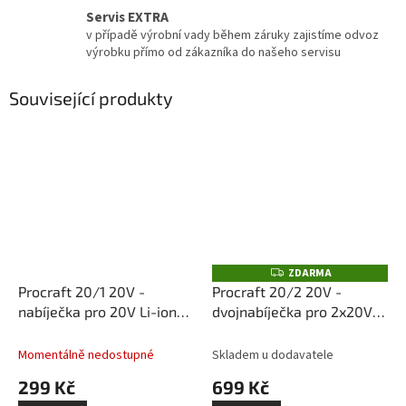
Servis EXTRA
v případě výrobní vady během záruky zajistíme odvoz
výrobku přímo od zákazníka do našeho servisu
Související produkty
ZDARMA
Z
D
Procraft 20/1 20V -
Procraft 20/2 20V -
A
nabíječka pro 20V Li-ion
dvojnabíječka pro 2x20V
R
M
baterie
Li-ion baterie
A
Momentálně nedostupné
Skladem u dodavatele
299 Kč
699 Kč