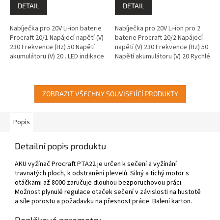
DETAIL
DETAIL
Nabíječka pro 20V Li-ion baterie
Nabíječka pro 20V Li-ion pro 2
Procraft 20/1 Napájecí napětí (V)
baterie Procraft 20/2 Napájecí
230 Frekvence (Hz) 50 Napětí
napětí (V) 230 Frekvence (Hz) 50
akumulátoru (V) 20 . LED indikace
Napětí akumulátoru (V) 20 Rychlé
stavu nabíjení Délka síťového
nabíjení pro dvě baterky, LED
kabelu - 1,4m
indikace stavu...
ZOBRAZIT VŠECHNY SOUVISEJÍCÍ PRODUKTY
Popis
Detailní popis produktu
AKU vyžínač Procraft PTA22 je určen k sečení a vyžínání
travnatých ploch, k odstranění plevelů. Silný a tichý motor s
otáčkami až 8000 zaručuje dlouhou bezporuchovou práci.
Možnost plynulé regulace otaček sečení v závislosti na hustotě
a síle porostu a požadavku na přesnost práce. Balení karton.
Doplňkové parametry