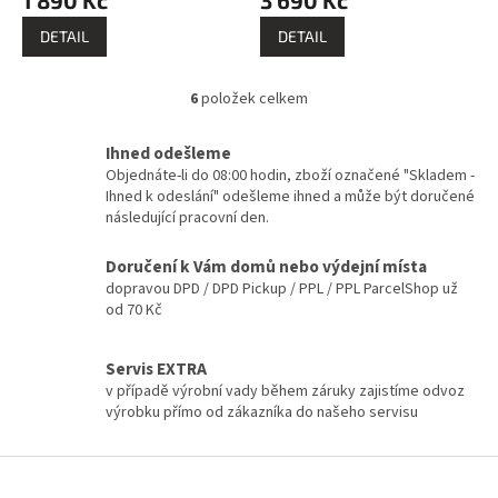
DETAIL
DETAIL
6
položek celkem
O
v
l
Ihned odešleme
á
Objednáte-li do 08:00 hodin, zboží označené "Skladem -
d
Ihned k odeslání" odešleme ihned a může být doručené
a
následující pracovní den.
c
í
Doručení k Vám domů nebo výdejní místa
p
dopravou DPD / DPD Pickup / PPL / PPL ParcelShop už
r
od 70 Kč
v
k
y
Servis EXTRA
v
v případě výrobní vady během záruky zajistíme odvoz
ý
výrobku přímo od zákazníka do našeho servisu
p
i
Z
s
u
á