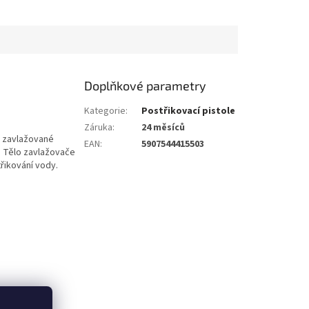
Doplňkové parametry
Kategorie
:
Postřikovací pistole
Záruka
:
24 měsíců
h zavlažované
EAN
:
5907544415503
. Tělo zavlažovače
třikování vody.