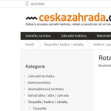
Přejít
603579047
na
obsah
Sekačky na trávu
Zahradní traktory
Malotrak
Domů
Čerpadla / hadice / závlahy
Hadice / sp
P
Rot
o
Přeskočit
s
Průměr
Neohod
Kategorie
kategorie
t
hodnoce
r
produkt
Zahradní technika
a
je
Elektromobilita
0,0
n
z
Akumulátorová technika
n
5
í
Nářadí dílna / dům / zahrada
hvězdič
p
Čerpadla / hadice / závlahy
a
Čerpadla