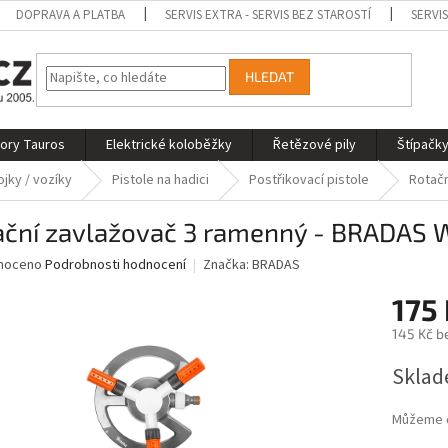
DOPRAVA A PLATBA
SERVIS EXTRA - SERVIS BEZ STAROSTÍ
SERVI
HLEDAT
tory Tauros
Elektrické koloběžky
Řetězové pily
Štípačky
ojky / vozíky
Pistole na hadici
Postřikovací pistole
Rotačn
ační zavlažovač 3 ramenný - BRADAS 
né
noceno
Podrobnosti hodnocení
Značka:
BRADAS
ní
175
u
145 Kč b
Měrná
Sklad
cena:
ek.
Můžeme d