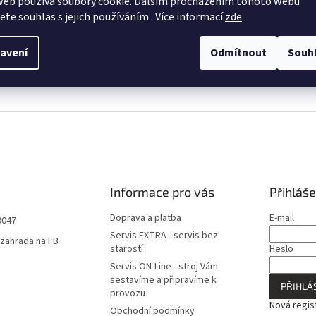
web používá soubory cookie. Dalším procházením tohoto webu
jete souhlas s jejich používáním.. Více informací
zde
.
avení
Odmítnout
Souh
Informace pro vás
Přihláše
Doprava a platba
E-mail
9047
Servis EXTRA - servis bez
zahrada na FB
starostí
Heslo
Servis ON-Line - stroj Vám
sestavíme a připravíme k
PŘIHLÁS
provozu
Nová regis
Obchodní podmínky