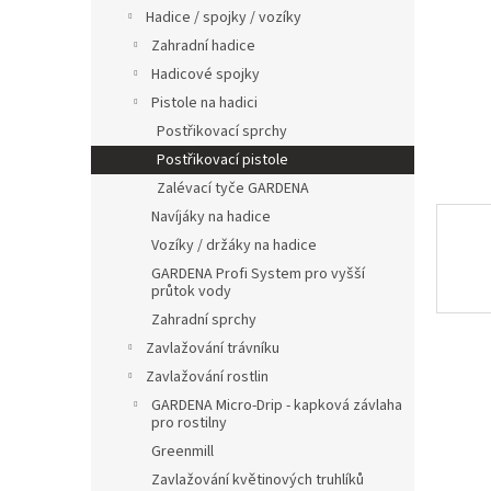
n
Hadice / spojky / vozíky
e
Zahradní hadice
l
Hadicové spojky
Pistole na hadici
Postřikovací sprchy
Postřikovací pistole
Zalévací tyče GARDENA
Navíjáky na hadice
Vozíky / držáky na hadice
GARDENA Profi System pro vyšší
průtok vody
Zahradní sprchy
Zavlažování trávníku
Zavlažování rostlin
GARDENA Micro-Drip - kapková závlaha
pro rostilny
Greenmill
Zavlažování květinových truhlíků