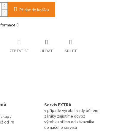
Přidat do košíku
informace
ZEPTAT SE
HLÍDAT
SDÍLET
omů
Servis EXTRA
a
v případě výrobní vady během
záruky zajistíme odvoz
ickup /
výrobku přímo od zákazníka
už od 70
do našeho servisu