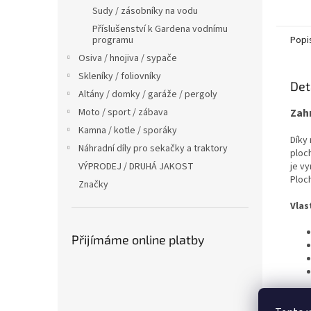
Sudy / zásobníky na vodu
Příslušenství k Gardena vodnímu
Popi
programu
Osiva / hnojiva / sypače
Skleníky / foliovníky
Det
Altány / domky / garáže / pergoly
Zah
Moto / sport / zábava
Kamna / kotle / sporáky
Díky
Náhradní díly pro sekačky a traktory
ploc
je vy
VÝPRODEJ / DRUHÁ JAKOST
Ploc
Značky
Vlas
Přijímáme online platby