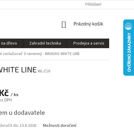
S ON-LINE - STROJ VÁM SESTAVÍME A PŘIPRAVÍME K PROVOZU
Přihlášení
OBCHODNÍ P
NÁKUPNÍ
Prázdný košík
KOŠÍK
 na dřevo
Zahradní technika
Prodejna a servis
Kontakty
í zavlažovač 3 ramenný - BRADAS WHITE LINE
WHITE LINE
WL-Z16
 Kč
/ ks
ez DPH
em u dodavatele
oručit do:
13.8.2026
Možnosti doručení