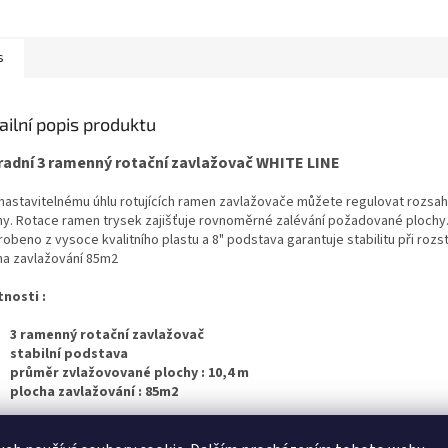
s
ailní popis produktu
radní 3 ramenný rotační zavlažovač WHITE LINE
 nastavitelnému úhlu rotujících ramen zavlažovače můžete regulovat rozsa
hy. Rotace ramen trysek zajišťuje rovnoměrné zalévání požadované plochy
robeno z vysoce kvalitního plastu a 8" podstava garantuje stabilitu při rozs
ha zavlažování 85m2
tnosti :
3 ramenný rotační zavlažovač
stabilní podstava
průměr zvlažovované plochy : 10,4 m
plocha zavlažování : 85m2