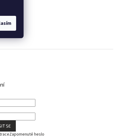
lasím
ní
IT SE
trace
Zapomenuté heslo