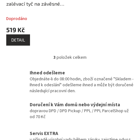
zalévací tyč na závěsné
květináče
Doprodáno
519 Kč
DETAIL
3
položek celkem
O
v
l
Ihned odešleme
á
Objednáte-li do 08:00 hodin, zboží označené "Skladem -
d
Ihned k odeslání" odešleme ihned a může být doručené
a
následující pracovní den.
c
í
Doručení k Vám domů nebo výdejní místa
p
dopravou DPD / DPD Pickup / PPL / PPL ParcelShop už
r
od 70 Kč
v
k
y
Servis EXTRA
v
v případě výrobní vady během záruky zajistíme odvoz