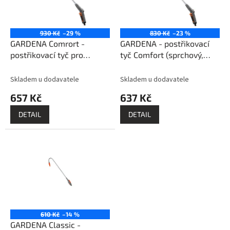
k
p
t
r
ů
o
930 Kč
–29 %
830 Kč
–23 %
d
GARDENA Comrort -
GARDENA - postřikovací
u
postřikovací tyč pro
tyč Comfort (sprchový,
k
závěsné květináče
bodový paprsek)
t
(sprchový, perličkový
Skladem u dodavatele
Skladem u dodavatele
ů
proud)
657 Kč
637 Kč
DETAIL
DETAIL
610 Kč
–14 %
GARDENA Classic -