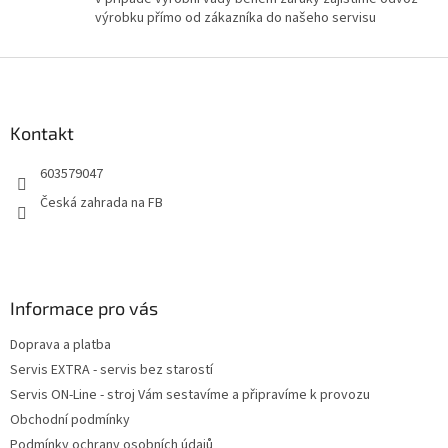
ý
výrobku přímo od zákazníka do našeho servisu
p
i
Z
s
u
á
p
a
Kontakt
t
603579047
í
Česká zahrada na FB
Informace pro vás
Doprava a platba
Servis EXTRA - servis bez starostí
Servis ON-Line - stroj Vám sestavíme a připravíme k provozu
Obchodní podmínky
Podmínky ochrany osobních údajů