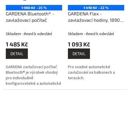
1 980 Kč
–25 %
1 410 Kč
–22 %
GARDENA Bluetooth® -
GARDENA Flex -
zavlažovací počítač
zavlažovací hodiny, 1890-
29
Skladem - ihned k odeslání
Skladem - ihned k odeslání
1 485 Kč
1 093 Kč
DETAIL
DETAIL
GARDENA zavlažovací počítač
Pro snadné automatické
Bluetooth® je výrobek vhodný
zavlažování na balkonech a
pro individuálně
terasách.
konfigurovatelné a automatické
zavlažování zahrady.