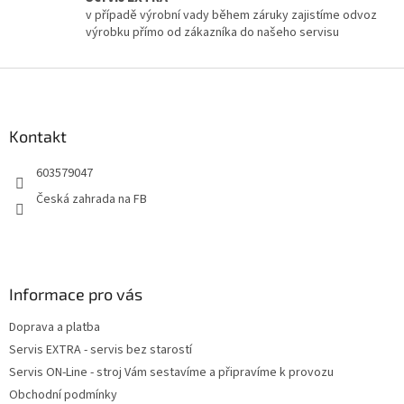
v
v případě výrobní vady během záruky zajistíme odvoz
ý
výrobku přímo od zákazníka do našeho servisu
p
i
Z
s
u
á
p
a
Kontakt
t
603579047
í
Česká zahrada na FB
Informace pro vás
Doprava a platba
Servis EXTRA - servis bez starostí
Servis ON-Line - stroj Vám sestavíme a připravíme k provozu
Obchodní podmínky