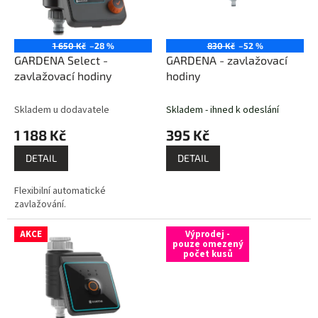
k
p
t
r
ů
o
1 650 Kč
–28 %
830 Kč
–52 %
d
GARDENA Select -
GARDENA - zavlažovací
u
zavlažovací hodiny
hodiny
k
t
Skladem u dodavatele
Skladem - ihned k odeslání
ů
1 188 Kč
395 Kč
DETAIL
DETAIL
Flexibilní automatické
zavlažování.
AKCE
Výprodej -
pouze omezený
počet kusů