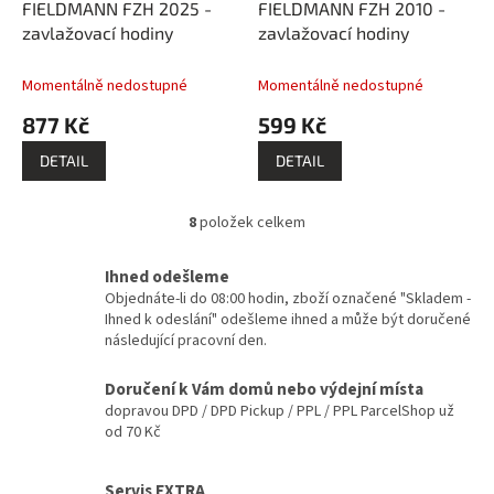
FIELDMANN FZH 2025 -
FIELDMANN FZH 2010 -
zavlažovací hodiny
zavlažovací hodiny
Momentálně nedostupné
Momentálně nedostupné
877 Kč
599 Kč
DETAIL
DETAIL
8
položek celkem
O
v
l
Ihned odešleme
á
Objednáte-li do 08:00 hodin, zboží označené "Skladem -
d
Ihned k odeslání" odešleme ihned a může být doručené
a
následující pracovní den.
c
í
Doručení k Vám domů nebo výdejní místa
p
dopravou DPD / DPD Pickup / PPL / PPL ParcelShop už
r
od 70 Kč
v
k
y
Servis EXTRA