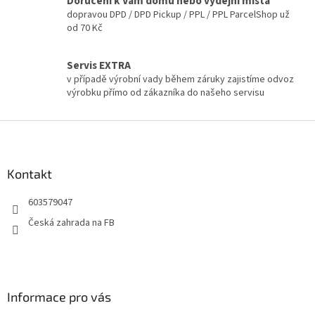
Doručení k Vám domů nebo výdejní místa
p
dopravou DPD / DPD Pickup / PPL / PPL ParcelShop už
r
od 70 Kč
v
k
y
Servis EXTRA
v
v případě výrobní vady během záruky zajistíme odvoz
ý
výrobku přímo od zákazníka do našeho servisu
p
i
Z
s
u
á
p
a
Kontakt
t
603579047
í
Česká zahrada na FB
Informace pro vás