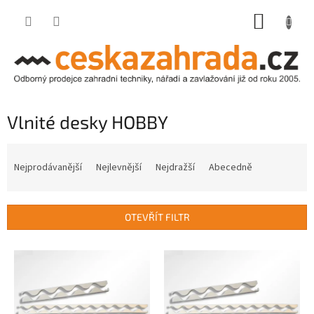
Přejít
NÁKUP
na
obsah
KOŠÍK
Vlnité desky HOBBY
Ř
a
Nejprodávanější
Nejlevnější
Nejdražší
Abecedně
z
e
n
OTEVŘÍT FILTR
í
p
V
r
ý
o
p
d
i
u
s