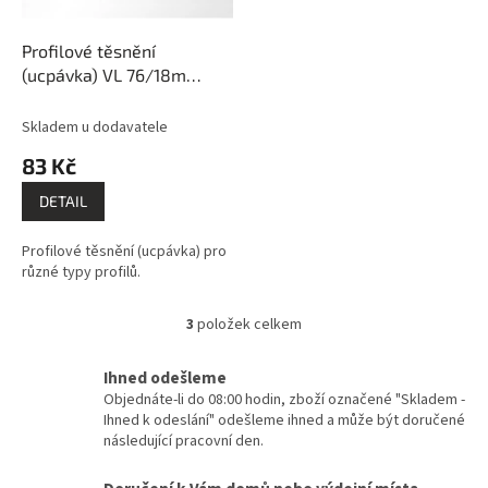
Profilové těsnění
(ucpávka) VL 76/18m
PK227-212
Skladem u dodavatele
83 Kč
DETAIL
Profilové těsnění (ucpávka) pro
různé typy profilů.
3
položek celkem
O
v
l
Ihned odešleme
á
Objednáte-li do 08:00 hodin, zboží označené "Skladem -
d
Ihned k odeslání" odešleme ihned a může být doručené
a
následující pracovní den.
c
í