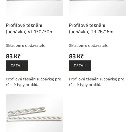
k
p
t
r
ů
o
d
Profilové těsnění
Profilové těsnění
u
(ucpávka) VL 130/30m
(ucpávka) TR 76/16m
k
PK227-217
PK227-211
t
Skladem u dodavatele
Skladem u dodavatele
ů
83 Kč
83 Kč
DETAIL
DETAIL
Profilové těsnění (ucpávka) pro
Profilové těsnění (ucpávka) pro
různé typy profilů.
různé typy profilů.