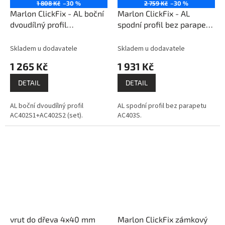
1 808 Kč
–30 %
2 759 Kč
–30 %
Marlon ClickFix - AL boční
Marlon ClickFix - AL
dvoudílný profil
spodní profil bez parapetu
AC402S1+S2 6m PK207-
AC403S 6m PK206-205
205
Skladem u dodavatele
Skladem u dodavatele
1 265 Kč
1 931 Kč
DETAIL
DETAIL
AL boční dvoudílný profil
AL spodní profil bez parapetu
AC402S1+AC402S2 (set).
AC403S.
vrut do dřeva 4x40 mm
Marlon ClickFix zámkový