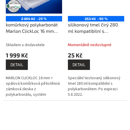
2 855 Kč
–29 %
253 Kč
–90 %
komůrkový polykarbonát
silikonový tmel čirý 280
Marlon ClickLoc 16 mm
ml kompatibilní s
opal 0,5x5m PK1017-249
polykarbonátem - PO
EXPIRACI PK988
Skladem u dodavatele
Momentálně nedostupné
1 999 Kč
25 Kč
DETAIL
DETAIL
MARLON CLICKLOC 16 mm =
Speciální testovaný silikonový
opálová komůrková pětistěnná
tmel 280 ml kompatibilní s
zámková deska z
polykarbonátem. Po expiraci
polykarbonátu, systém
5.8.2022.
montáže pero - drážka,
prémiový výrobce BRETT
MARTIN (GB).