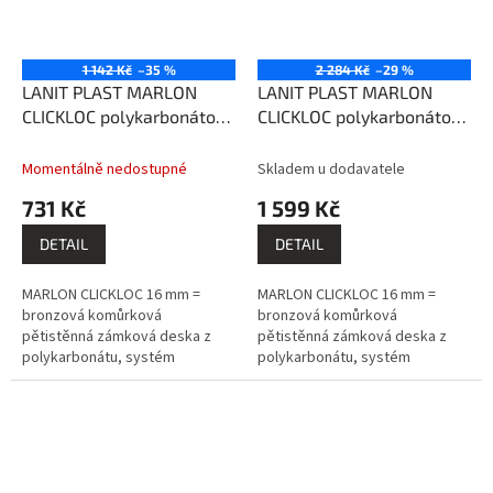
1 142 Kč
–35 %
2 284 Kč
–29 %
LANIT PLAST MARLON
LANIT PLAST MARLON
CLICKLOC polykarbonátová
CLICKLOC polykarbonátová
deska bronz 0,5x2m
deska bronz 0,5x4m
PK974-501
PK974-248
Momentálně nedostupné
Skladem u dodavatele
731 Kč
1 599 Kč
DETAIL
DETAIL
MARLON CLICKLOC 16 mm =
MARLON CLICKLOC 16 mm =
bronzová komůrková
bronzová komůrková
pětistěnná zámková deska z
pětistěnná zámková deska z
polykarbonátu, systém
polykarbonátu, systém
montáže pero - drážka,
montáže pero - drážka,
prémiový výrobce BRETT
prémiový výrobce BRETT
MARTIN (GB).
MARTIN (GB).