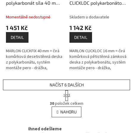
polykarbonát síla 40 mm
CLICKLOC polykarbonátová
čirý 0,5x2m PK204-501
deska čirá 0,5x3m PK970-
247
Momentálně nedostupné
Skladem u dodavatele
1 451 Kč
1 142 Kč
DETAIL
DETAIL
MARLON CLICKFIX 40 mm = čirá
MARLON CLICKLOC 16 mm = čirá
komůrková desetistěnná deska
komůrková pětistěnná zámková
z polykarbonátu, systém
deska z polykarbonátu, systém
montáže pero - drážka,
montáže pero - drážka,
prémiový výrobce BRETT
prémiový výrobce BRETT
MARTIN (GB).
MARTIN (GB).
NAČÍST 6 DALŠÍCH
S
1
2
t
O
r
30
položek celkem
v
á
l
NAHORU
n
á
k
d
o
v
Ihned odešleme
a
á