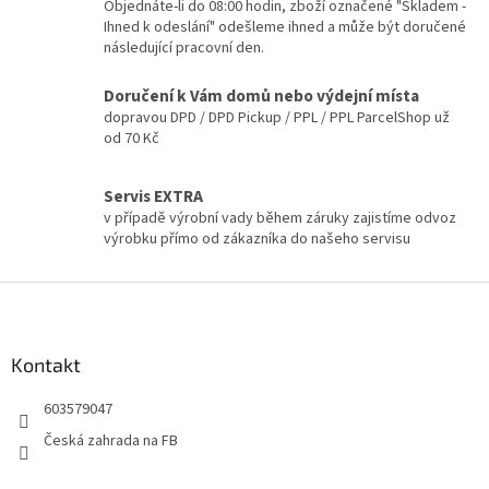
c
Objednáte-li do 08:00 hodin, zboží označené "Skladem -
n
í
Ihned k odeslání" odešleme ihned a může být doručené
í
p
následující pracovní den.
r
v
Doručení k Vám domů nebo výdejní místa
k
dopravou DPD / DPD Pickup / PPL / PPL ParcelShop už
y
od 70 Kč
v
ý
p
Servis EXTRA
i
v případě výrobní vady během záruky zajistíme odvoz
s
výrobku přímo od zákazníka do našeho servisu
u
Z
á
p
a
Kontakt
t
603579047
í
Česká zahrada na FB