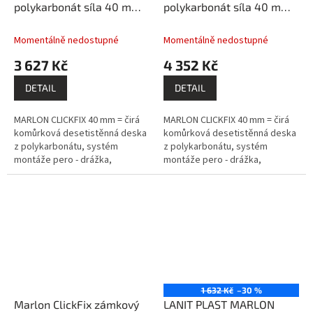
polykarbonát síla 40 mm
polykarbonát síla 40 mm
čirý 0,5x5m PK204-249
čirý 0,5x6m PK204-353
Momentálně nedostupné
Momentálně nedostupné
3 627 Kč
4 352 Kč
DETAIL
DETAIL
MARLON CLICKFIX 40 mm = čirá
MARLON CLICKFIX 40 mm = čirá
komůrková desetistěnná deska
komůrková desetistěnná deska
z polykarbonátu, systém
z polykarbonátu, systém
montáže pero - drážka,
montáže pero - drážka,
prémiový výrobce BRETT
prémiový výrobce BRETT
MARTIN (GB).
MARTIN (GB).
1 632 Kč
–30 %
Marlon ClickFix zámkový
LANIT PLAST MARLON