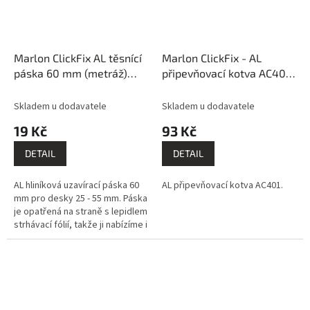
Marlon ClickFix AL těsnící
Marlon ClickFix - AL
páska 60 mm (metráž)
připevňovací kotva AC401
PK211
PK210
Skladem u dodavatele
Skladem u dodavatele
19 Kč
93 Kč
DETAIL
DETAIL
AL hliníková uzavírací páska 60
AL připevňovací kotva AC401.
mm pro desky 25 - 55 mm. Páska
je opatřená na straně s lepidlem
strhávací fólií, takže ji nabízíme i
odmotanou na metry.