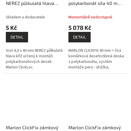
NEREZ půlkulatá hlava
polykarbonát síla 40 mm
kříž PK985
čirý 0,5x7m PK204-354
Skladem u dodavatele
Momentálně nedostupné
5 Kč
5 078 Kč
DETAIL
DETAIL
Vrut 4,0 x 40 mm NEREZ půlkulatá
MARLON CLICKFIX 40 mm = čirá
hlava kříž určený k montáži
komůrková desetistěnná deska
polykarbonátových desek
z polykarbonátu, systém
Marlon ClickLoc.
montáže pero - drážka,
prémiový výrobce BRETT
MARTIN (GB).
Marlon ClickFix zámkový
Marlon ClickFix zámkový