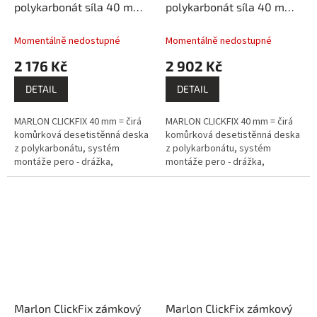
polykarbonát síla 40 mm
polykarbonát síla 40 mm
čirý 0,5x3m PK204-247
čirý 0,5x4m PK204-248
Momentálně nedostupné
Momentálně nedostupné
2 176 Kč
2 902 Kč
DETAIL
DETAIL
MARLON CLICKFIX 40 mm = čirá
MARLON CLICKFIX 40 mm = čirá
komůrková desetistěnná deska
komůrková desetistěnná deska
z polykarbonátu, systém
z polykarbonátu, systém
montáže pero - drážka,
montáže pero - drážka,
prémiový výrobce BRETT
prémiový výrobce BRETT
MARTIN (GB).
MARTIN (GB).
Marlon ClickFix zámkový
Marlon ClickFix zámkový