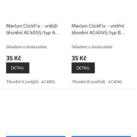
Marlon ClickFix - vnější
Marlon ClickFix - vnitřní
těsnění AC405S/typ A
těsnění AC404S/typ B
PK984
PK209
Skladem u dodavatele
Skladem u dodavatele
35 Kč
35 Kč
DETAIL
DETAIL
Těsnění A (vnější) - AC405S.
Těsnění B (vnitřníí) - AC404S.