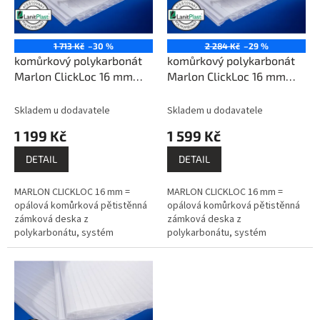
k
p
t
r
ů
o
1 713 Kč
–30 %
2 284 Kč
–29 %
d
komůrkový polykarbonát
komůrkový polykarbonát
u
Marlon ClickLoc 16 mm
Marlon ClickLoc 16 mm
k
opal 0,5x3m PK1017-247
opal 0,5x4m PK1017-248
t
Skladem u dodavatele
Skladem u dodavatele
ů
1 199 Kč
1 599 Kč
DETAIL
DETAIL
MARLON CLICKLOC 16 mm =
MARLON CLICKLOC 16 mm =
opálová komůrková pětistěnná
opálová komůrková pětistěnná
zámková deska z
zámková deska z
polykarbonátu, systém
polykarbonátu, systém
montáže pero - drážka,
montáže pero - drážka,
prémiový výrobce BRETT
prémiový výrobce BRETT
MARTIN (GB).
MARTIN (GB).