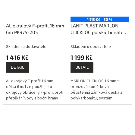
1 713 Kč
–30 %
AL okrajový F-profil 16 mm
LANIT PLAST MARLON
6m PK975-205
CLICKLOC polykarbonátová
deska bronz 0,5x3m
PK974-247
Skladem u dodavatele
Skladem u dodavatele
1 416 Kč
1 199 Kč
DETAIL
DETAIL
AL okrajový F-profil 16 mm,
MARLON CLICKLOC 16 mm =
délka 6 m. Lze použít jako
bronzová komůrková
okrajový obrácený F-profil proti
pětistěnná zámková deska z
přetékání vody z boční hrany
polykarbonátu, systém
desek.
montáže pero - drážka,
prémiový výrobce BRETT
MARTIN (GB).