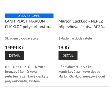
2 855 Kč
–29 %
LANIT PLAST MARLON
Marlon ClickLoc - NEREZ
CLICKLOC polykarbonátová
připevňovací kotva AC243
deska bronz 0,5x5m
PK976
PK974-249
Skladem u dodavatele
Skladem u dodavatele
1 999 Kč
13 Kč
DETAIL
DETAIL
MARLON CLICKLOC 16 mm =
Připevňovací kotva ke
bronzová komůrková
komůrkové zámkové desce
pětistěnná zámková deska z
Marlon ClickLoc, nerezová ocel.
polykarbonátu, systém
montáže pero - drážka,
prémiový výrobce BRETT
MARTIN (GB).