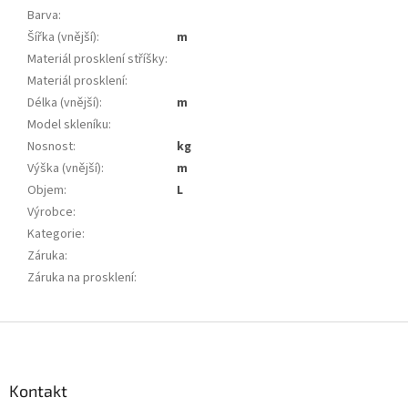
Barva
:
Šířka (vnější)
:
m
Materiál prosklení stříšky
:
Materiál prosklení
:
Délka (vnější)
:
m
Model skleníku
:
Nosnost
:
kg
Výška (vnější)
:
m
Objem
:
L
Výrobce
:
Kategorie
:
Záruka
:
Záruka na prosklení
:
Z
á
p
a
Kontakt