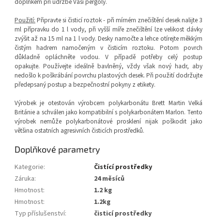
doplňkem při údržbě Vaší pergoly.
Použití
:
Připravte si čisticí roztok - při mírném znečištění desek nalijte 3
ml přípravku do 1 l vody, při vyšší míře znečištění lze velikost dávky
zvýšit až na 15 ml na 1 l vody. Desky namočte a lehce otírejte měkkým
čistým hadrem namočeným v čisticím roztoku. Potom povrch
důkladně opláchněte vodou. V případě potřeby celý postup
opakujte. Používejte ideálně bavlněný, vždy však nový hadr, aby
nedošlo k poškrábání povrchu plastových desek. Při použití dodržujte
předepsaný postup a bezpečnostní pokyny z etikety.
Výrobek je otestován výrobcem polykarbonátu Brett Martin Velká
Británie a schválen jako kompatibilní s polykarbonátem Marlon. Tento
výrobek nemůže polykarbonátové prosklení nijak poškodit jako
většina ostatních agresivních čisticích prostředků.
Doplňkové parametry
Kategorie
:
Čistící prostředky
Záruka
:
24 měsíců
Hmotnost
:
1.2 kg
Hmotnost
:
1.2kg
Typ příslušenství
:
čisticí prostředky