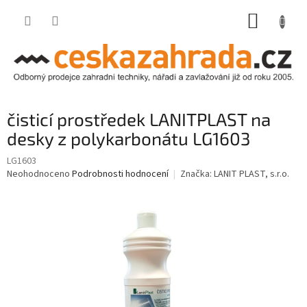
Přejít
NÁKUP
na
obsah
KOŠÍK
čisticí prostředek LANITPLAST na
desky z polykarbonátu LG1603
LG1603
Průměrné
Neohodnoceno
Podrobnosti hodnocení
Značka:
LANIT PLAST, s.r.o.
hodnocení
produktu
je
0,0
z
5
hvězdiček.