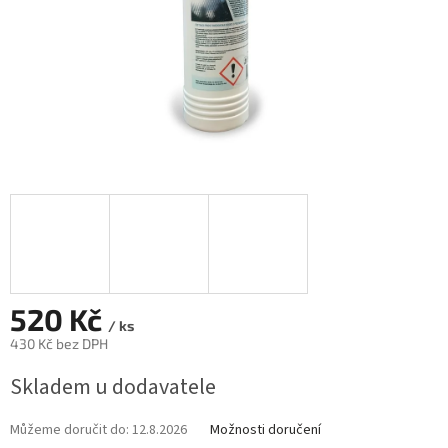
520 Kč
/ ks
430 Kč bez DPH
Měrná
Skladem u dodavatele
cena:
Můžeme doručit do:
12.8.2026
Možnosti doručení