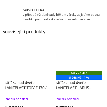
Servis EXTRA
v případě výrobní vady během záruky zajistíme odvoz
výrobku přímo od zákazníka do našeho servisu
Související produkty
ZDARMA
Z
D
5 968 Kč
–4 %
A
stříška nad dveře
stříška nad dveře
R
M
LANITPLAST TOPAZ 130/70
LANITPLAST LARUS
A
antracit LG2176
160/85 antracit LG2181
Ihned k odeslání
Ihned k odeslání