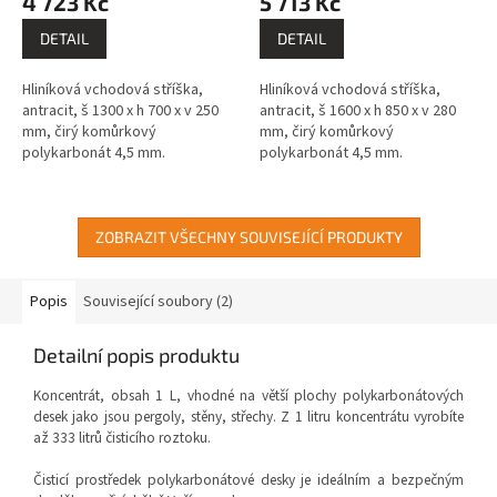
4 723 Kč
5 713 Kč
DETAIL
DETAIL
Hliníková vchodová stříška,
Hliníková vchodová stříška,
antracit, š 1300 x h 700 x v 250
antracit, š 1600 x h 850 x v 280
mm, čirý komůrkový
mm, čirý komůrkový
polykarbonát 4,5 mm.
polykarbonát 4,5 mm.
ZOBRAZIT VŠECHNY SOUVISEJÍCÍ PRODUKTY
Popis
Související soubory (2)
Detailní popis produktu
Koncentrát, obsah 1 L, vhodné na větší plochy polykarbonátových
desek jako jsou pergoly, stěny, střechy. Z 1 litru koncentrátu vyrobíte
až 333 litrů čisticího roztoku.
Čisticí prostředek polykarbonátové desky je ideálním a bezpečným