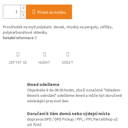
Přidat do košíku
Prostředek na mytí polykarb. desek, vhodný na pergoly, stříšky,
polykarbonátové skleníky.
Detailní informace
ZEPTAT SE
HLÍDAT
SDÍLET
Ihned odešleme
Objednáte-li do 08:00 hodin, zboží označené "Skladem -
Ihned k odeslání" odešleme ihned a může být doručené
následující pracovní den.
Doručení k Vám domů nebo výdejní místa
dopravou DPD / DPD Pickup / PPL / PPL ParcelShop už
od 70 Kč