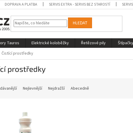
DOPRAVA A PLATBA
SERVIS EXTRA - SERVIS BEZ STAROSTÍ
SERVI
HLEDAT
tory Tauros
Elektrické koloběžky
Řetězové pily
Štípačky
Čistící prostředky
ící prostředky
dávanější
Nejlevnější
Nejdražší
Abecedně