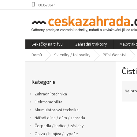
Přejít
603579047
na
obsah
Sekačky na trávu
Zahradní traktory
Malotrak
Domů
Skleníky / foliovníky
Příslušenství
P
Čist
o
Přeskočit
s
Kategorie
kategorie
Ř
t
a
r
Nejpro
Zahradní technika
z
a
Elektromobilita
e
n
V
n
Akumulátorová technika
n
ý
í
í
Nářadí dílna / dům / zahrada
p
p
p
Čerpadla / hadice / závlahy
i
r
a
Osiva / hnojiva / sypače