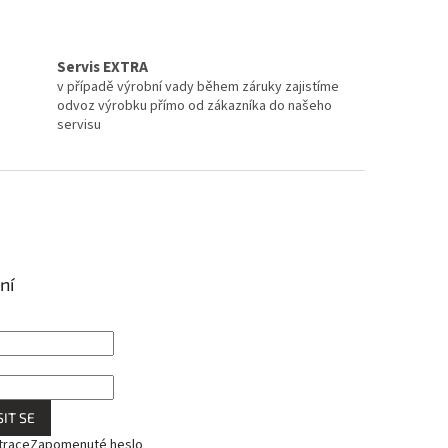
Servis EXTRA
v případě výrobní vady během záruky zajistíme
odvoz výrobku přímo od zákazníka do našeho
servisu
ní
IT SE
trace
Zapomenuté heslo