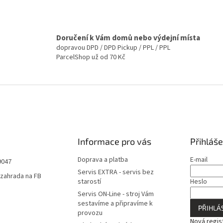
Doručení k Vám domů nebo výdejní místa
dopravou DPD / DPD Pickup / PPL / PPL
ParcelShop už od 70 Kč
Informace pro vás
Přihláše
Doprava a platba
E-mail
9047
Servis EXTRA - servis bez
zahrada na FB
starostí
Heslo
Servis ON-Line - stroj Vám
sestavíme a připravíme k
PŘIHLÁS
provozu
Nová regis