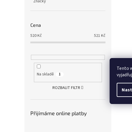
Značky
Cena
520
Kč
521
Kč
Tento 
Na skladě
vyjadřu
1
ROZBALIT FILTR
Nast
Přijímáme online platby