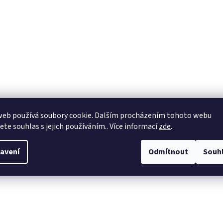
web používá soubory cookie. Dalším procházením tohoto webu
jete souhlas s jejich používáním.. Více informací
zde
.
avení
Odmítnout
Souh