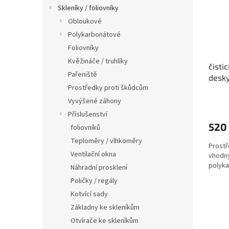
s
o
n
Skleníky / foliovníky
p
d
e
Obloukové
r
u
l
o
k
Polykarbonátové
d
t
Foliovníky
u
ů
Kvěžináče / truhlíky
čisti
k
Pařeniště
desky
t
Prostředky proti škůdcům
ů
Vyvýšené záhony
Příslušenství
520
foliovníků
Teploměry / vlhkoměry
Prostř
Ventilační okna
vhodný
polyka
Náhradní prosklení
Poličky / regály
Kotvící sady
Základny ke skleníkům
Otvírače ke skleníkům