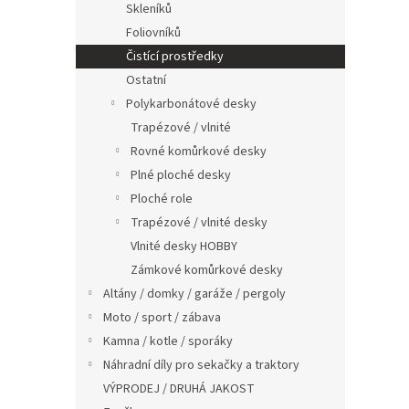
Skleníků
Foliovníků
Čistící prostředky
Ostatní
Polykarbonátové desky
Trapézové / vlnité
Rovné komůrkové desky
Plné ploché desky
Ploché role
Trapézové / vlnité desky
Vlnité desky HOBBY
Zámkové komůrkové desky
Altány / domky / garáže / pergoly
Moto / sport / zábava
Kamna / kotle / sporáky
Náhradní díly pro sekačky a traktory
VÝPRODEJ / DRUHÁ JAKOST