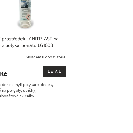
cí prostředek LANITPLAST na
 z polykarbonátu LG1603
Skladem u dodavatele
DETAIL
 Kč
edek na mytí polykarb. desek,
 na pergoly, stříšky,
rbonátové skleníky.
O
v
l
á
d