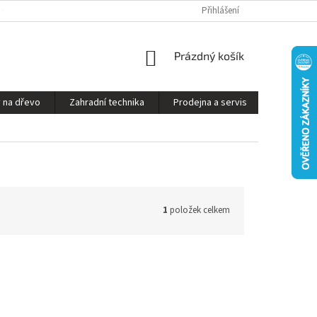
S ON-LINE - STROJ VÁM SESTAVÍME A PŘIPRAVÍME K PROVOZU
Přihlášení
OBCHODNÍ P
NÁKUPNÍ
Prázdný košík
KOŠÍK
 na dřevo
Zahradní technika
Prodejna a servis
Kontakty
1
položek celkem