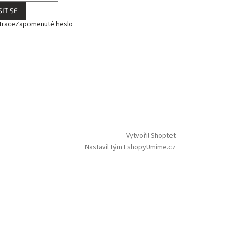
IT SE
trace
Zapomenuté heslo
Vytvořil Shoptet
Nastavil tým EshopyUmíme.cz