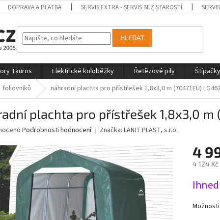
DOPRAVA A PLATBA
SERVIS EXTRA - SERVIS BEZ STAROSTÍ
SERVI
HLEDAT
tory Tauros
Elektrické koloběžky
Řetězové pily
Štípačky
foliovníků
náhradní plachta pro přístřešek 1,8x3,0 m (70471EU) LG46
adní plachta pro přístřešek 1,8x3,0 
né
noceno
Podrobnosti hodnocení
Značka:
LANIT PLAST, s.r.o.
ní
4 9
u
4 124 Kč
Měrná
Ihned
cena:
ek.
Možnosti