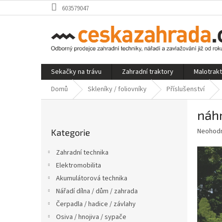
Přejít
603579047
na
obsah
Sekačky na trávu
Zahradní traktory
Malotrak
Domů
Skleníky / foliovníky
Příslušenství
P
náhr
o
Přeskočit
s
Průměr
Neohod
Kategorie
kategorie
t
hodnoce
r
produkt
Zahradní technika
a
je
Elektromobilita
0,0
n
z
Akumulátorová technika
n
5
í
Nářadí dílna / dům / zahrada
hvězdič
p
Čerpadla / hadice / závlahy
a
Osiva / hnojiva / sypače