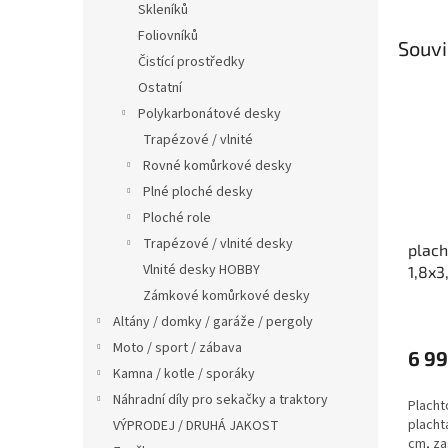
Skleníků
Foliovníků
Souvi
Čistící prostředky
Ostatní
Polykarbonátové desky
Trapézové / vlnité
Rovné komůrkové desky
Plné ploché desky
Ploché role
Trapézové / vlnité desky
plach
Vlnité desky HOBBY
1,8x3
LG13
Zámkové komůrkové desky
Altány / domky / garáže / pergoly
Moto / sport / zábava
6 99
Kamna / kotle / sporáky
Náhradní díly pro sekačky a traktory
Placht
plachta
VÝPRODEJ / DRUHÁ JAKOST
cm, za