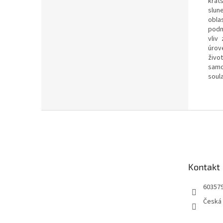
krat
slun
obla
podm
vliv
úrov
živo
samo
soul
Z
á
p
a
t
Kontakt
í
60357
Česká 