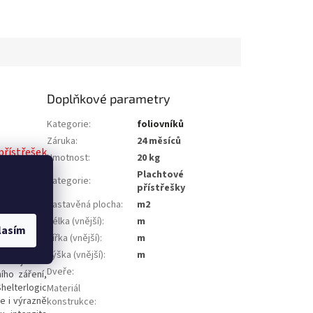
Doplňkové parametry
Kategorie
:
foliovníků
Záruka
:
24 měsíců
ístřešek
Hmotnost
:
20 kg
Plachtové
Kategorie
:
přístřešky
ky „Vhodné
Zastavěná plocha
:
m2
Délka (vnější)
:
m
lasím
Šířka (vnější)
:
m
 Plachta je
Výška (vnější)
:
m
amozřejmostí
Dveře
:
ího záření,
Shelterlogic
Materiál
le i výrazně
konstrukce
: