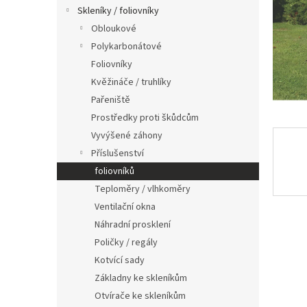
n
Skleníky / foliovníky
e
Obloukové
l
Polykarbonátové
Foliovníky
Kvěžináče / truhlíky
Pařeniště
Prostředky proti škůdcům
Vyvýšené záhony
Příslušenství
foliovníků
Teploměry / vlhkoměry
Ventilační okna
Náhradní prosklení
Poličky / regály
Kotvící sady
Základny ke skleníkům
Otvírače ke skleníkům