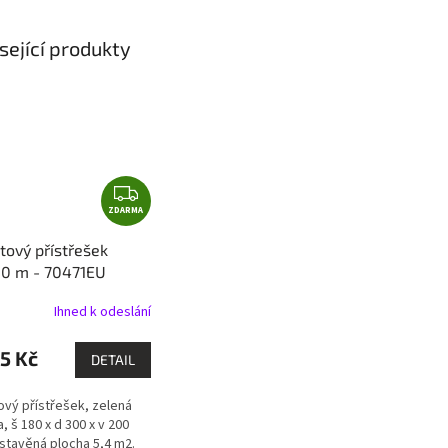
sející produkty
Z
ZDARMA
D
A
tový přístřešek
R
,0 m - 70471EU
M
73
A
Ihned k odeslání
5 Kč
DETAIL
ový přístřešek, zelená
, š 180 x d 300 x v 200
stavěná plocha 5,4 m2.