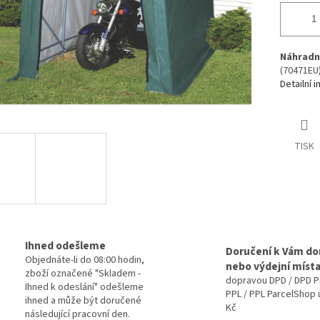
Náhradn
(70471EU)
Detailní 
TISK
Ihned odešleme
Doručení k Vám d
Objednáte-li do 08:00 hodin,
nebo výdejní míst
zboží označené "Skladem -
dopravou DPD / DPD P
Ihned k odeslání" odešleme
PPL / PPL ParcelShop 
ihned a může být doručené
Kč
následující pracovní den.