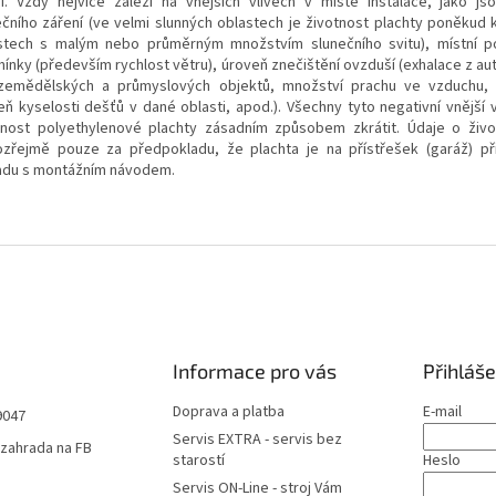
ší. Vždy nejvíce záleží na vnějších vlivech v místě instalace, jako jso
ečního záření (ve velmi slunných oblastech je životnost plachty poněkud k
stech s malým nebo průměrným množstvím slunečního svitu), místní p
ínky (především rychlost větru), úroveň znečištění ovzduší (exhalace z aut
 zemědělských a průmyslových objektů, množství prachu ve vzduchu,
eň kyselosti dešťů v dané oblasti, apod.). Všechny tyto negativní vnější 
tnost polyethylenové plachty zásadním způsobem zkrátit. Údaje o život
zřejmě pouze za předpokladu, že plachta je na přístřešek (garáž) p
adu s montážním návodem.
Informace pro vás
Přihláše
Doprava a platba
E-mail
9047
Servis EXTRA - servis bez
zahrada na FB
starostí
Heslo
Servis ON-Line - stroj Vám