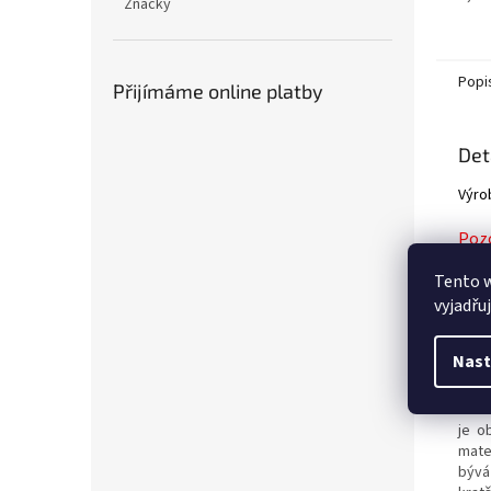
Značky
Popi
Přijímáme online platby
Det
Výro
Poz
SHE
Tento 
vyjadřu
Pro 
pro
Nast
Živo
Plac
odol
je o
mate
bývá