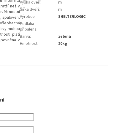
u intenzita
Výška dveří
:
m
ratší než v
Šířka dveří
:
m
ovětrnostní
Výrobce
:
SHELTERLOGIC
, spaloven,
 všeobecná
Podlaha
vlivy mohou
přibalena
:
nosti platí
Barva
:
zelená
řipevněna v
Hmotnost
:
20kg
ní