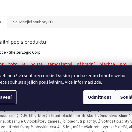
s
Související soubory (1)
ailní popis produktu
bce - ShelterLogic Corp.
or toto je pouze samostatná náhradní plachta pro př
LTERLOGIC 1,8x3,0 m (70471EU).
Neobsahuje konstrukci.
web používá soubory cookie. Dalším procházením tohoto webu
jete souhlas s jejich používáním.. Více informací
zde
.
ověření kompatibility s Vaším přístřeškem přejděte do horní zálož
“
, kde najdete seznam podporovaných modelů.
avení
Odmítnout
Souh
tnost plachty ShelterLogic:
hta je vyrobena z třívrstvého tkaného polyetylenu o hmotnosti 213 g/m².
ná proti protržení, vyznačuje se vysokou pevností, je teplotně stabilní. S
boustranný 2UV filtr, který chrání plachtu proti škodlivému vlivu slunečn
riál obsahuje UV blokátory zamezující blednutí plachty. Životnost plachty 
 ve střední Evropě obvykle cca 4 - 5 let, může však být i výrazně delší, a