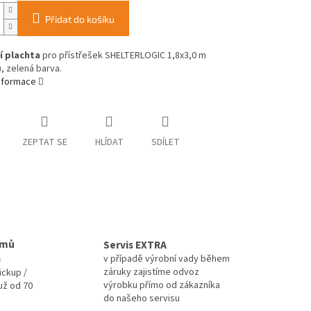
Přidat do košíku
í plachta
pro přístřešek SHELTERLOGIC 1,8x3,0 m
, zelená barva.
informace
ZEPTAT SE
HLÍDAT
SDÍLET
omů
Servis EXTRA
a
v případě výrobní vady během
záruky zajistíme odvoz
ickup /
výrobku přímo od zákazníka
už od 70
do našeho servisu