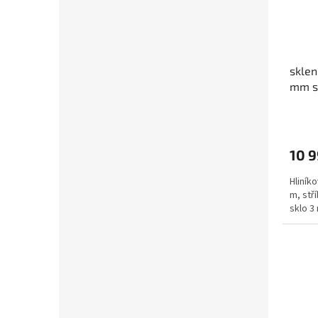
sklen
mm s
10 9
Hliníko
m, stří
sklo 3