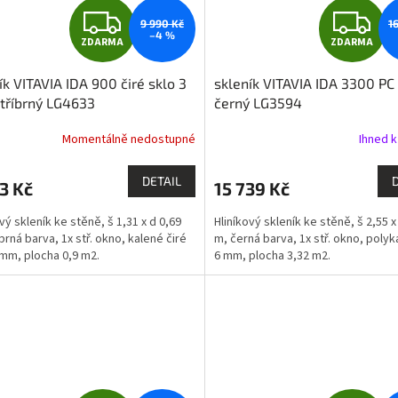
Z
Z
9 990 Kč
1
–4 %
ZDARMA
ZDARMA
D
D
ík VITAVIA IDA 900 čiré sklo 3
skleník VITAVIA IDA 3300 P
A
A
tříbrný LG4633
černý LG3594
R
R
Momentálně nedostupné
Ihned k
M
DETAIL
3 Kč
15 739 Kč
A
A
vý skleník ke stěně, š 1,31 x d 0,69
Hliníkový skleník ke stěně, š 2,55 x
brná barva, 1x stř. okno, kalené čiré
m, černá barva, 1x stř. okno, poly
 mm, plocha 0,9 m2.
6 mm, plocha 3,32 m2.