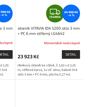
Z
7 990 Kč
24 990 Kč
–4 %
–4 %
ZDARMA
D
lo 3 mm
skleník VITAVIA IDA 5200 sklo 3 mm
A
+ PC 6 mm stříbrný LG4642
R
dostupné
Momentálně nedostupné
M
M
DETAIL
DETAIL
23 923 Kč
A
 d 2,01
Hliníkový skleník ke stěně, š 2,62 x d 2,01
é čiré
m, stříbrná barva, 1x stř. okno, kalené čiré
m2.
sklo 3 mm + PC 6 mm, plocha 5,27 m2.