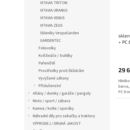
VITAVIA TRITON
VITAVIA URANUS
VITAVIA VENUS
VITAVIA ZEUS
Skleníky VespaGarden
sklen
GARDENTEC
+ PC 
Foliovníky
Kvěžináče / truhlíky
Pařeniště
29 6
Prostředky proti škůdcům
Vyvýšené záhony
Hliníko
Příslušenství
barva,
PC 6 m
Altány / domky / garáže / pergoly
Moto / sport / zábava
Kamna / kotle / sporáky
Náhradní díly pro sekačky a traktory
VÝPRODEJ / DRUHÁ JAKOST