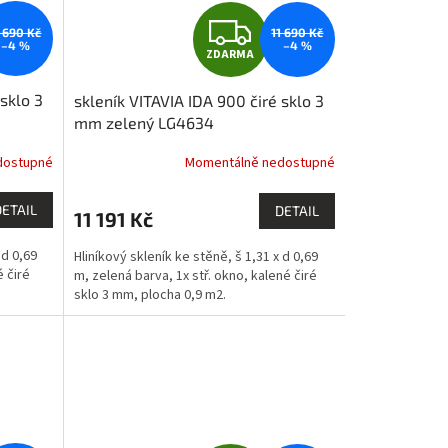
Z
1 690 Kč
11 690 Kč
–4 %
–4 %
ZDARMA
D
 sklo 3
skleník VITAVIA IDA 900 čiré sklo 3
A
mm zelený LG4634
R
dostupné
Momentálně nedostupné
M
M
DETAIL
DETAIL
11 191 Kč
A
 d 0,69
Hliníkový skleník ke stěně, š 1,31 x d 0,69
é čiré
m, zelená barva, 1x stř. okno, kalené čiré
sklo 3 mm, plocha 0,9 m2.