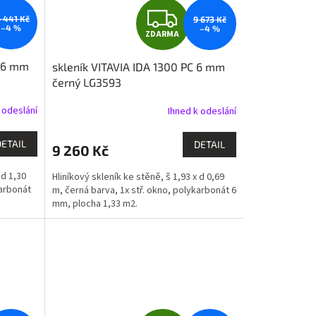
Z
6 441 Kč
9 673 Kč
–4 %
–4 %
ZDARMA
D
C 6 mm
skleník VITAVIA IDA 1300 PC 6 mm
A
černý LG3593
R
 odeslání
Ihned k odeslání
M
M
DETAIL
DETAIL
9 260 Kč
A
 d 1,30
Hliníkový skleník ke stěně, š 1,93 x d 0,69
karbonát
m, černá barva, 1x stř. okno, polykarbonát 6
mm, plocha 1,33 m2.