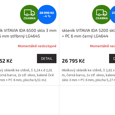
Z
Z
28 990 Kč
2
–4 %
ZDARMA
ZDARMA
D
D
ík VITAVIA IDA 6500 sklo 3 mm
skleník VITAVIA IDA 5200 sk
A
A
6 mm stříbrný LG4645
+ PC 6 mm černý LG4644
R
R
Momentálně nedostupné
Momentálně ne
M
DETAIL
52 Kč
26 795 Kč
A
A
vý skleník ke stěně, š 3,24 x d 2,01
Hliníkový skleník ke stěně, š 2,62 x
brná barva, 2x stř. okno, kalené čiré
m, černá barva, 1x stř. okno, kalen
 mm + PC 6 mm, plocha 6,51 m2.
sklo 3 mm + PC 6 mm, plocha 5,27 