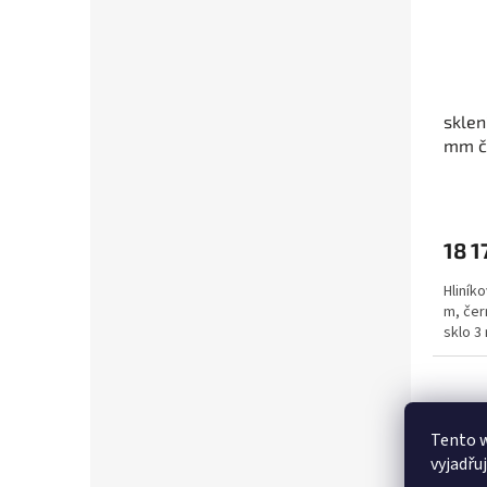
sklen
mm č
18 1
Hliníko
m, čer
sklo 3
Tento 
vyjadřu