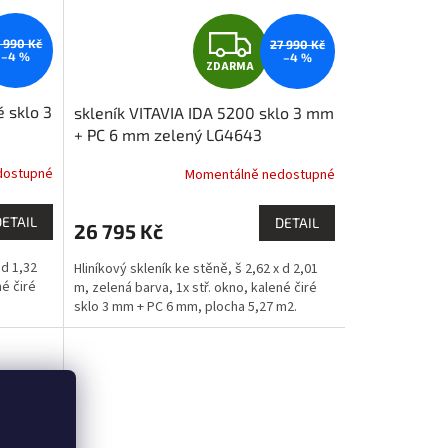
Z
8 990 Kč
27 990 Kč
–4 %
–4 %
ZDARMA
D
é sklo 3
skleník VITAVIA IDA 5200 sklo 3 mm
A
+ PC 6 mm zelený LG4643
R
dostupné
Momentálně nedostupné
M
M
DETAIL
DETAIL
26 795 Kč
A
 d 1,32
Hliníkový skleník ke stěně, š 2,62 x d 2,01
né čiré
m, zelená barva, 1x stř. okno, kalené čiré
sklo 3 mm + PC 6 mm, plocha 5,27 m2.