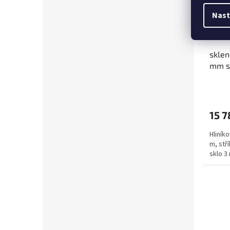
Nast
sklen
mm s
15 7
Hliníko
m, stří
sklo 3