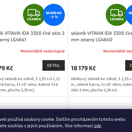
Z
Z
18 990 Kč
1
–4 %
ZDARMA
ZDARMA
D
D
ík VITAVIA IDA 3300 čiré sklo 3
skleník VITAVIA IDA 3300 čir
A
A
erný LG4641
mm zelený LG4640
R
R
Momentálně nedostupné
Momentálně ne
M
DETAIL
79 Kč
18 179 Kč
A
A
vý skleník ke stěně, š 2,55 x d 1,32
Hliníkový skleník ke stěně, š 2,55 x
ná barva, 1x stř. okno, kalené čiré
m, zelená barva, 1x stř. okno, kale
 mm, plocha 3,36 m2.
sklo 3 mm, plocha 3,36 m2.
web používá soubory cookie. Dalším procházením tohoto webu
jete souhlas s jejich používáním.. Více informací
zde
.