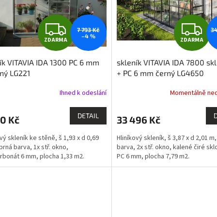
Z
Z
7 793 Kč
34
–4 %
ZDARMA
ZDARMA
D
D
ík VITAVIA IDA 1300 PC 6 mm
skleník VITAVIA IDA 7800 sk
A
A
rný LG221
+ PC 6 mm černý LG4650
R
R
Ihned k odeslání
Momentálně ne
M
DETAIL
0 Kč
33 496 Kč
A
A
vý skleník ke stěně, š 1,93 x d 0,69
Hliníkový skleník, š 3,87 x d 2,01 m
brná barva, 1x stř. okno,
barva, 2x stř. okno, kalené čiré sk
rbonát 6 mm, plocha 1,33 m2.
PC 6 mm, plocha 7,79 m2.