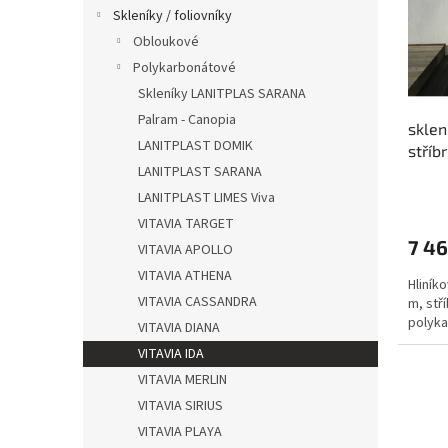
s
o
n
Skleníky / foliovníky
p
d
e
Obloukové
r
u
l
o
k
Polykarbonátové
d
t
Skleníky LANITPLAS SARANA
u
ů
Palram - Canopia
sklen
k
LANITPLAST DOMIK
stříb
t
LANITPLAST SARANA
ů
LANITPLAST LIMES Viva
VITAVIA TARGET
7 46
VITAVIA APOLLO
VITAVIA ATHENA
Hliníko
VITAVIA CASSANDRA
m, stří
polyka
VITAVIA DIANA
VITAVIA IDA
VITAVIA MERLIN
VITAVIA SIRIUS
VITAVIA PLAYA