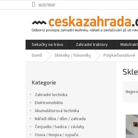
Přejít
603579047
na
obsah
Sekačky na trávu
Zahradní traktory
Malotrak
Domů
Skleníky / foliovníky
Polykarbonátové
P
Skle
o
Přeskočit
s
Kategorie
kategorie
Ř
t
a
r
Nejpro
Zahradní technika
z
a
Elektromobilita
e
n
V
n
Akumulátorová technika
n
ý
í
í
Nářadí dílna / dům / zahrada
p
p
p
Čerpadla / hadice / závlahy
i
r
a
Osiva / hnojiva / sypače