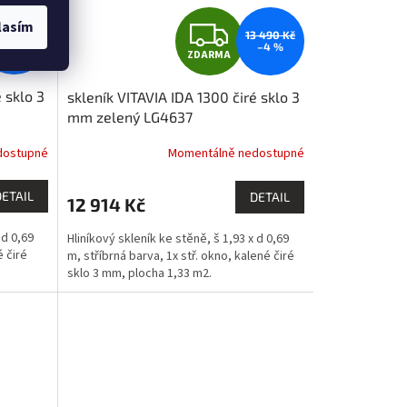
Z
lasím
3 490 Kč
13 490 Kč
–4 %
–4 %
ZDARMA
D
 sklo 3
skleník VITAVIA IDA 1300 čiré sklo 3
A
mm zelený LG4637
R
dostupné
Momentálně nedostupné
M
M
DETAIL
DETAIL
12 914 Kč
A
 d 0,69
Hliníkový skleník ke stěně, š 1,93 x d 0,69
é čiré
m, stříbrná barva, 1x stř. okno, kalené čiré
sklo 3 mm, plocha 1,33 m2.