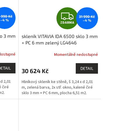
Z
1 990 Kč
31 990 Kč
–4 %
–4 %
ZDARMA
D
lo 3 mm
skleník VITAVIA IDA 6500 sklo 3 mm
A
+ PC 6 mm zelený LG4646
R
dostupné
Momentálně nedostupné
M
M
DETAIL
DETAIL
30 624 Kč
A
 d 2,01
Hliníkový skleník ke stěně, š 3,24 x d 2,01
é čiré
m, zelená barva, 2x stř. okno, kalené čiré
m2.
sklo 3 mm + PC 6 mm, plocha 6,51 m2.