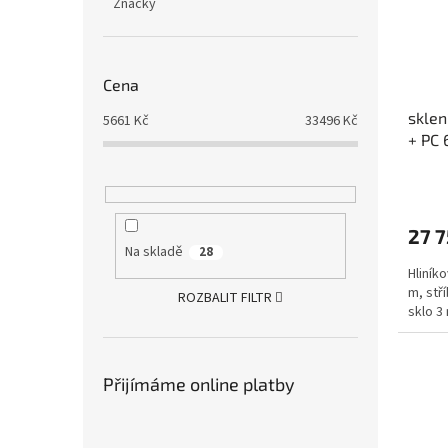
Značky
Cena
sklen
5661
Kč
33496
Kč
+ PC 
27 7
Na skladě
28
Hliníko
m, stří
ROZBALIT FILTR
sklo 3
Přijímáme online platby