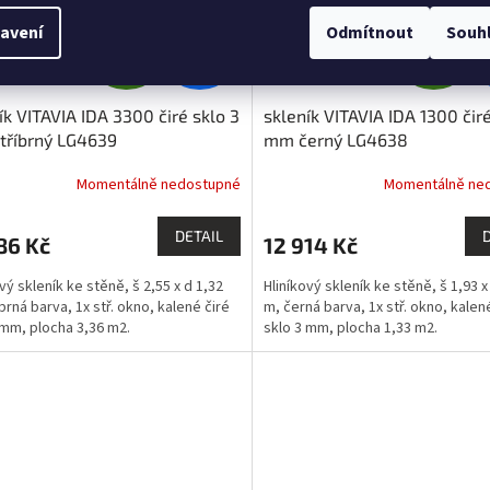
Z
Z
avení
Odmítnout
Souh
16 490 Kč
1
–4 %
ZDARMA
ZDARMA
D
D
ík VITAVIA IDA 3300 čiré sklo 3
skleník VITAVIA IDA 1300 čiré
A
A
tříbrný LG4639
mm černý LG4638
R
R
Momentálně nedostupné
Momentálně ne
M
DETAIL
86 Kč
12 914 Kč
A
A
vý skleník ke stěně, š 2,55 x d 1,32
Hliníkový skleník ke stěně, š 1,93 x
brná barva, 1x stř. okno, kalené čiré
m, černá barva, 1x stř. okno, kalen
 mm, plocha 3,36 m2.
sklo 3 mm, plocha 1,33 m2.