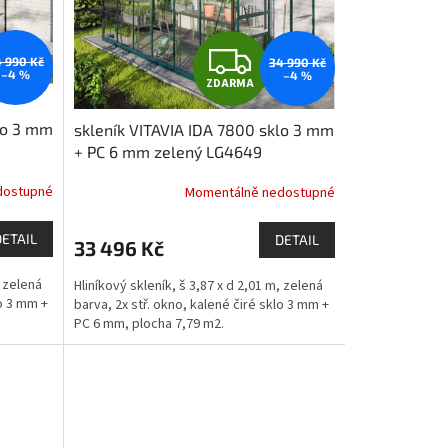
Z
 990 Kč
34 990 Kč
–4 %
–4 %
ZDARMA
D
lo 3 mm
skleník VITAVIA IDA 7800 sklo 3 mm
A
+ PC 6 mm zelený LG4649
R
dostupné
Momentálně nedostupné
M
M
DETAIL
DETAIL
33 496 Kč
A
, zelená
Hliníkový skleník, š 3,87 x d 2,01 m, zelená
lo 3 mm +
barva, 2x stř. okno, kalené čiré sklo 3 mm +
PC 6 mm, plocha 7,79 m2.