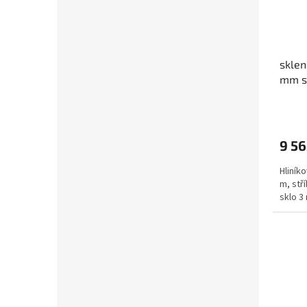
sklen
mm s
9 56
Hliníko
m, stří
sklo 3