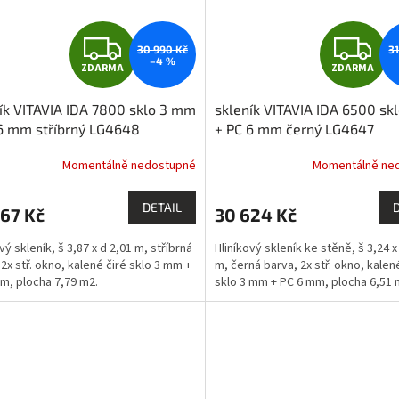
Z
Z
30 990 Kč
3
–4 %
ZDARMA
ZDARMA
D
D
ík VITAVIA IDA 7800 sklo 3 mm
skleník VITAVIA IDA 6500 sk
A
A
6 mm stříbrný LG4648
+ PC 6 mm černý LG4647
R
R
Momentálně nedostupné
Momentálně ne
M
DETAIL
67 Kč
30 624 Kč
A
A
vý skleník, š 3,87 x d 2,01 m, stříbrná
Hliníkový skleník ke stěně, š 3,24 x
 2x stř. okno, kalené čiré sklo 3 mm +
m, černá barva, 2x stř. okno, kalen
m, plocha 7,79 m2.
sklo 3 mm + PC 6 mm, plocha 6,51 