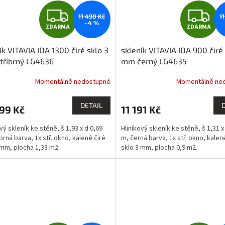
Z
Z
11 490 Kč
1
–4 %
ZDARMA
ZDARMA
D
D
ík VITAVIA IDA 1300 čiré sklo 3
skleník VITAVIA IDA 900 čiré
A
A
tříbrný LG4636
mm černý LG4635
R
R
Momentálně nedostupné
Momentálně ne
M
DETAIL
99 Kč
11 191 Kč
A
A
vý skleník ke stěně, š 1,93 x d 0,69
Hliníkový skleník ke stěně, š 1,31 x
brná barva, 1x stř. okno, kalené čiré
m, černá barva, 1x stř. okno, kalen
 mm, plocha 1,33 m2.
sklo 3 mm, plocha 0,9 m2.