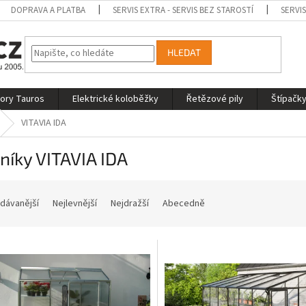
DOPRAVA A PLATBA
SERVIS EXTRA - SERVIS BEZ STAROSTÍ
SERVI
HLEDAT
tory Tauros
Elektrické koloběžky
Řetězové pily
Štípačky
VITAVIA IDA
níky VITAVIA IDA
dávanější
Nejlevnější
Nejdražší
Abecedně